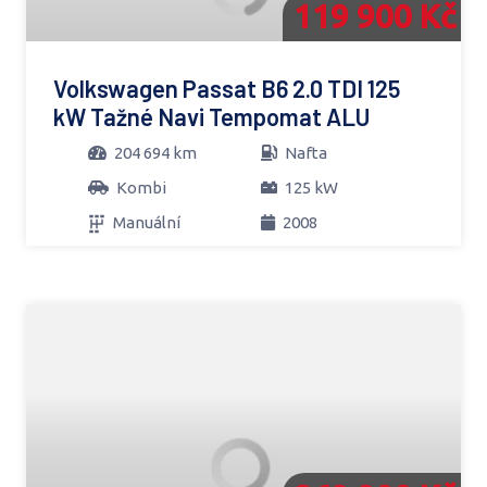
119 900 Kč
Volkswagen Passat B6 2.0 TDI 125
kW Tažné Navi Tempomat ALU
204 694 km
Nafta
Kombi
125 kW
Manuální
2008