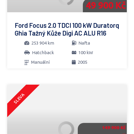
49 900 Kč
Ford Focus 2.0 TDCI 100 kW Duratorq
Ghia Tažný Kůže Digi AC ALU R16
253 904 km
Nafta
Hatchback
100 kW
Manuální
2005
SLEVA
149 900 Kč