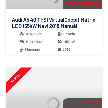
599 900 Kč
Audi A5 40 TFSI VirtualCocpit Matrix
LED 165kW Navi 2018 Manuál
78 677 km
Benzín
Hatchback
165 kW
Manuální
2018
SLEVA
119 900 Kč