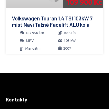
109 900 Kč
Volkswagen Touran 1.4 TSI 103kW 7
míst Navi Tažné Facelift ALU kola
187 956 km
Benzín
MPV
103 kW
Manuální
2007
Kontakty