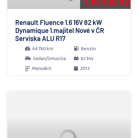
139 900 Kč
Renault Fluence 1.6 16V 82 kW
Dynamique 1.majitel Nové v ČR
Serviska ALU R17
64 760 km
Benzín
Sedan/limuzína
82 kW
Manuální
2013