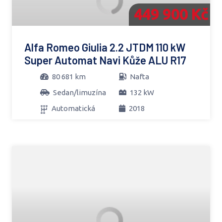
449 900 Kč
Alfa Romeo Giulia 2.2 JTDM 110 kW
Super Automat Navi Kůže ALU R17
80 681 km
Nafta
Sedan/limuzína
132 kW
Automatická
2018