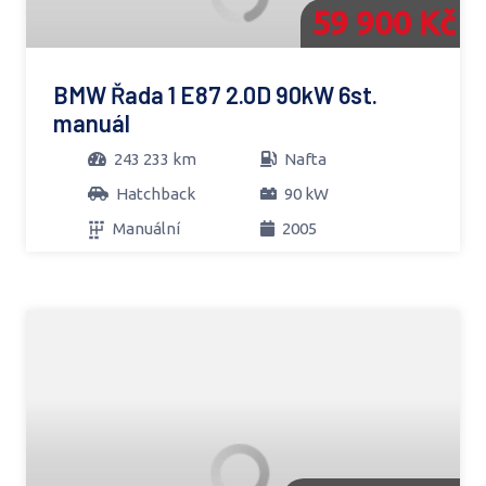
59 900 Kč
BMW Řada 1 E87 2.0D 90kW 6st.
manuál
243 233 km
Nafta
Hatchback
90 kW
Manuální
2005