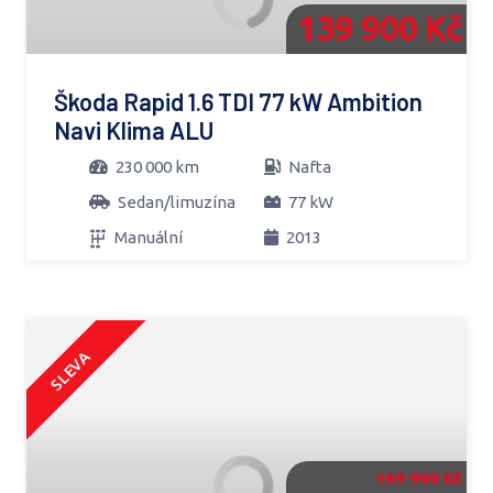
139 900 Kč
Škoda Rapid 1.6 TDI 77 kW Ambition
Navi Klima ALU
230 000 km
Nafta
Sedan/limuzína
77 kW
Manuální
2013
SLEVA
169 900 Kč