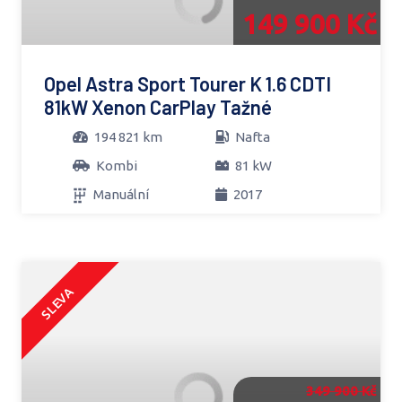
149 900 Kč
Opel Astra Sport Tourer K 1.6 CDTI
81kW Xenon CarPlay Tažné
194 821 km
Nafta
Kombi
81 kW
Manuální
2017
SLEVA
349 900 Kč