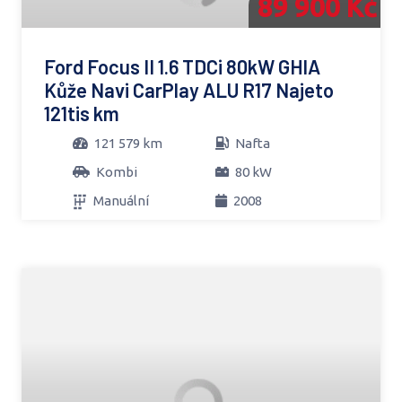
89 900 Kč
Ford Focus II 1.6 TDCi 80kW GHIA
Kůže Navi CarPlay ALU R17 Najeto
121tis km
121 579 km
Nafta
Kombi
80 kW
Manuální
2008