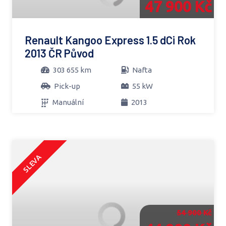
47 900 Kč
Renault Kangoo Express 1.5 dCi Rok
2013 ČR Původ
303 655 km
Nafta
Pick-up
55 kW
Manuální
2013
SLEVA
54 900 Kč