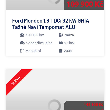
109 900 Kč
Ford Mondeo 1.8 TDCi 92 kW GHIA
Tažné Navi Tempomat ALU
189 355 km
Nafta
Sedan/limuzína
92 kW
Manuální
2008
SLEVA
149 900 Kč