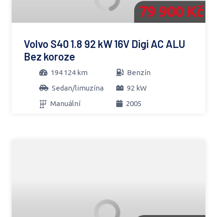
79 900 Kč
Volvo S40 1.8 92 kW 16V Digi AC ALU
Bez koroze
194 124 km
Benzín
Sedan/limuzína
92 kW
Manuální
2005