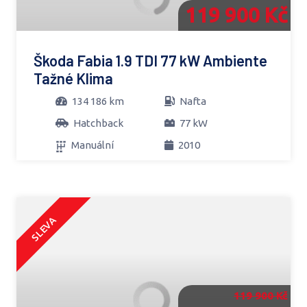
119 900 Kč
Škoda Fabia 1.9 TDI 77 kW Ambiente
Tažné Klima
134 186 km
Nafta
Hatchback
77 kW
Manuální
2010
SLEVA
119 900 Kč