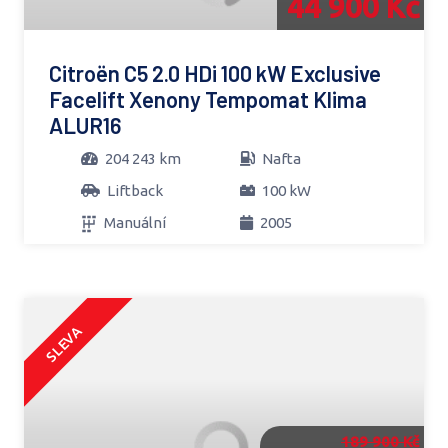
44 900 Kč
Citroën C5 2.0 HDi 100 kW Exclusive
Facelift Xenony Tempomat Klima
ALUR16
204 243 km
Nafta
Liftback
100 kW
Manuální
2005
SLEVA
189 900 Kč