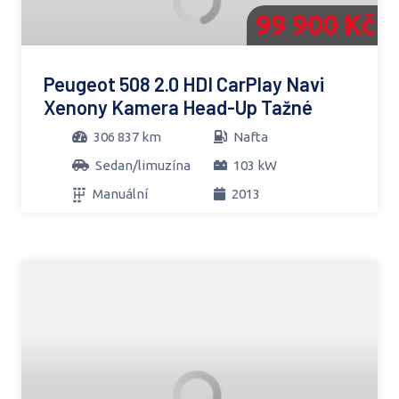
99 900 Kč
Peugeot 508 2.0 HDI CarPlay Navi
Xenony Kamera Head-Up Tažné
306 837 km
Nafta
Sedan/limuzína
103 kW
Manuální
2013