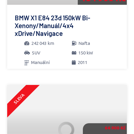
BMW X1 E84 23d 150kW Bi-
Xenony/Manuál/4x4
xDrive/Navigace
242 043 km
Nafta
SUV
150 kW
Manuální
2011
SLEVA
64 900 Kč