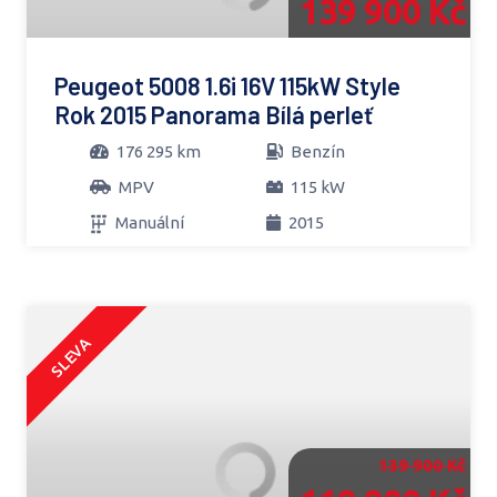
139 900 Kč
Peugeot 5008 1.6i 16V 115kW Style
Rok 2015 Panorama Bílá perleť
176 295 km
Benzín
MPV
115 kW
Manuální
2015
SLEVA
139 900 Kč