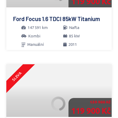
119 900 Kč
Ford Focus 1.6 TDCI 85kW Titanium
147 591 km
Nafta
Kombi
85 kW
Manuální
2011
SLEVA
139 900 Kč
119 900 Kč