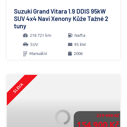
Suzuki Grand Vitara 1.9 DDIS 95kW
SUV 4x4 Navi Xenony Kůže Tažné 2
tuny
218 721 km
Nafta
SUV
95 kW
Manuální
2006
SLEVA
219 900 Kč
154 900 Kč