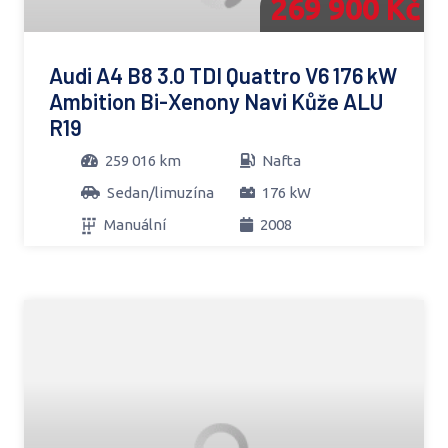
269 900 Kč
Audi A4 B8 3.0 TDI Quattro V6 176 kW
Ambition Bi-Xenony Navi Kůže ALU
R19
259 016 km
Nafta
Sedan/limuzína
176 kW
Manuální
2008