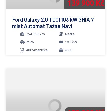
139 900 Kč
Ford Galaxy 2.0 TDCI 103 kW GHIA 7
míst Automat Tažné Navi
254 868 km
Nafta
MPV
103 kW
Automatická
2008