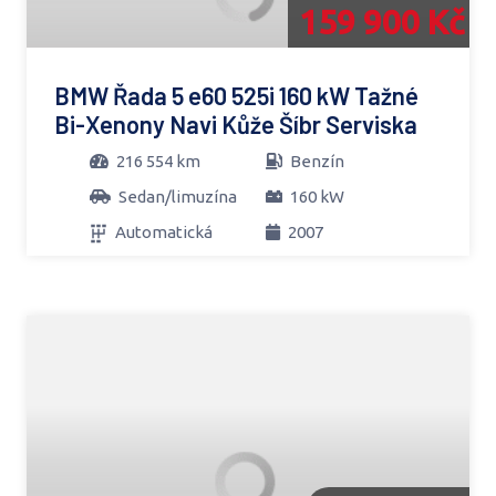
159 900 Kč
BMW Řada 5 e60 525i 160 kW Tažné
Bi-Xenony Navi Kůže Šíbr Serviska
216 554 km
Benzín
Sedan/limuzína
160 kW
Automatická
2007