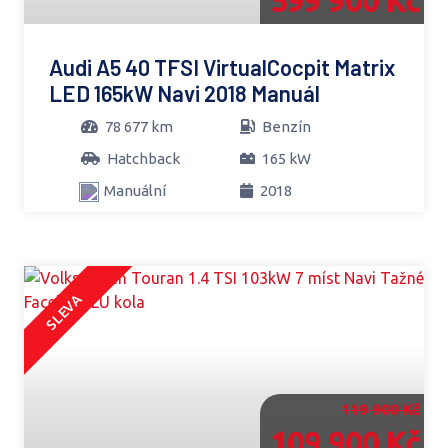
599 900 Kč
Audi A5 40 TFSI VirtualCocpit Matrix
LED 165kW Navi 2018 Manuál
78 677 km
Benzín
Hatchback
165 kW
Manuální
2018
SLEVA
119 900 Kč
109 900 Kč