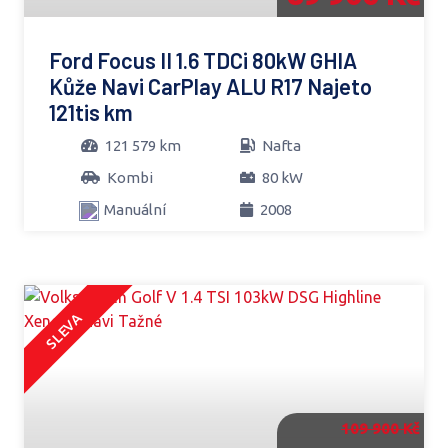
Ford Focus II 1.6 TDCi 80kW GHIA
Kůže Navi CarPlay ALU R17 Najeto
121tis km
121 579 km
Nafta
Kombi
80 kW
Manuální
2008
SLEVA
109 900 Kč