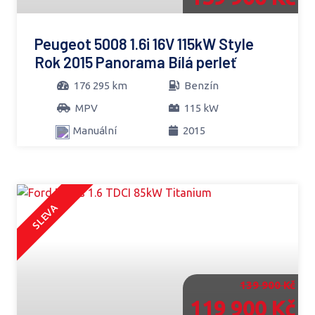
Peugeot 5008 1.6i 16V 115kW Style
Rok 2015 Panorama Bílá perleť
176 295 km
Benzín
MPV
115 kW
Manuální
2015
SLEVA
139 900 Kč
119 900 Kč