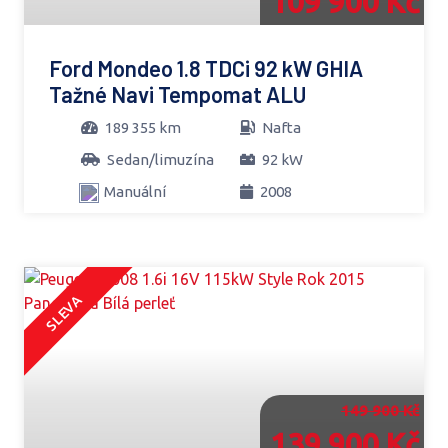
109 900 Kč
Ford Mondeo 1.8 TDCi 92 kW GHIA
Tažné Navi Tempomat ALU
189 355 km
Nafta
Sedan/limuzína
92 kW
Manuální
2008
SLEVA
149 900 Kč
139 900 Kč