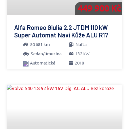
449 900 Kč
Alfa Romeo Giulia 2.2 JTDM 110 kW
Super Automat Navi Kůže ALU R17
80 681 km
Nafta
Sedan/limuzína
132 kW
Automatická
2018