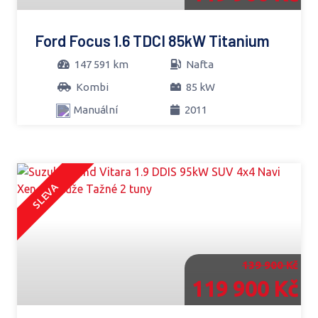
Ford Focus 1.6 TDCI 85kW Titanium
147 591 km
Nafta
Kombi
85 kW
Manuální
2011
SLEVA
139 900 Kč
119 900 Kč