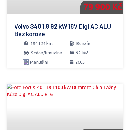
79 900 Kč
Volvo S40 1.8 92 kW 16V Digi AC ALU
Bez koroze
194 124 km
Benzín
Sedan/limuzína
92 kW
Manuální
2005