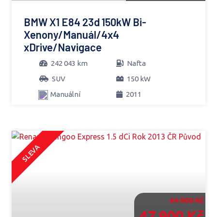
BMW X1 E84 23d 150kW Bi-
Xenony/Manuál/4x4
xDrive/Navigace
242 043 km
Nafta
SUV
150 kW
Manuální
2011
SLEVA
64 900 Kč
47 900 Kč