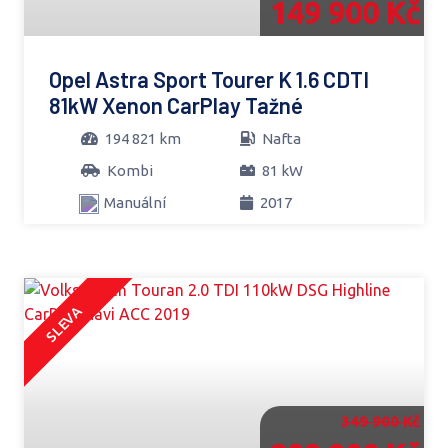
149 900 Kč
Opel Astra Sport Tourer K 1.6 CDTI
81kW Xenon CarPlay Tažné
194 821 km
Nafta
Kombi
81 kW
Manuální
2017
SLEVA
349 900 Kč