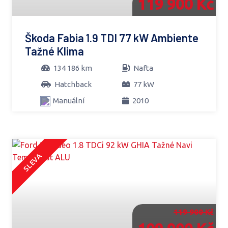
119 900 Kč
Škoda Fabia 1.9 TDI 77 kW Ambiente
Tažné Klima
134 186 km
Nafta
Hatchback
77 kW
Manuální
2010
SLEVA
119 900 Kč