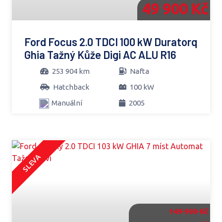
49 900 Kč
Ford Focus 2.0 TDCI 100 kW Duratorq
Ghia Tažný Kůže Digi AC ALU R16
253 904 km
Nafta
Hatchback
100 kW
Manuální
2005
SLEVA
149 900 Kč