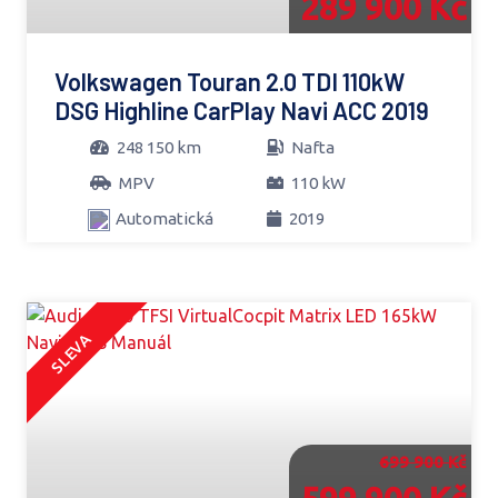
289 900 Kč
Volkswagen Touran 2.0 TDI 110kW
DSG Highline CarPlay Navi ACC 2019
248 150 km
Nafta
MPV
110 kW
Automatická
2019
SLEVA
699 900 Kč