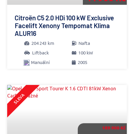
Citroën C5 2.0 HDi 100 kW Exclusive
Facelift Xenony Tempomat Klima
ALUR16
204 243 km
Nafta
Liftback
100 kW
Manuální
2005
SLEVA
189 900 Kč