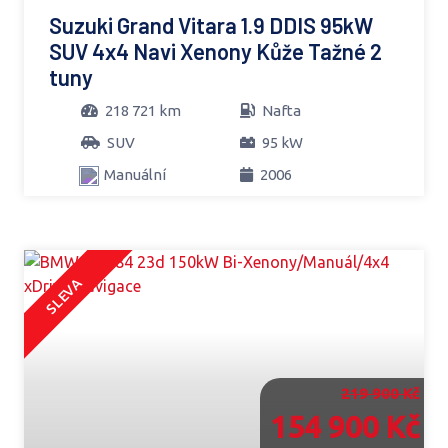
Suzuki Grand Vitara 1.9 DDIS 95kW
SUV 4x4 Navi Xenony Kůže Tažné 2
tuny
218 721 km
Nafta
SUV
95 kW
Manuální
2006
SLEVA
219 900 Kč
154 900 Kč