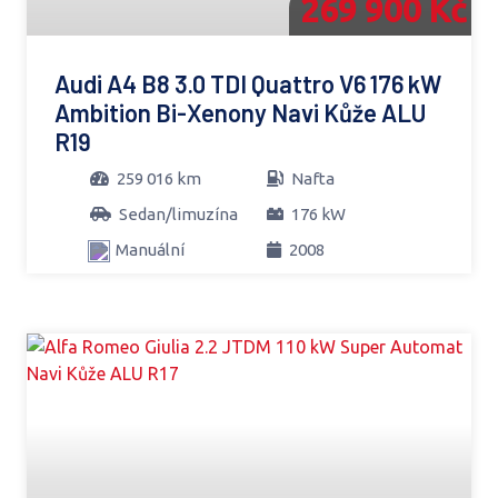
269 900 Kč
Audi A4 B8 3.0 TDI Quattro V6 176 kW
Ambition Bi-Xenony Navi Kůže ALU
R19
259 016 km
Nafta
Sedan/limuzína
176 kW
Manuální
2008