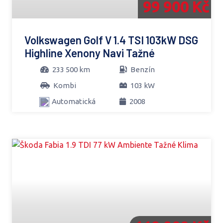
99 900 Kč
Volkswagen Golf V 1.4 TSI 103kW DSG
Highline Xenony Navi Tažné
233 500 km
Benzín
Kombi
103 kW
Automatická
2008