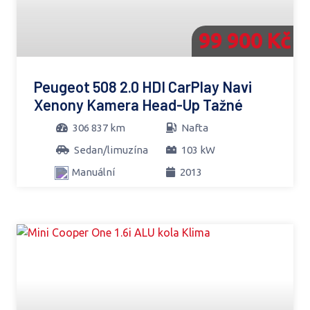
99 900 Kč
Peugeot 508 2.0 HDI CarPlay Navi
Xenony Kamera Head-Up Tažné
306 837 km
Nafta
Sedan/limuzína
103 kW
Manuální
2013