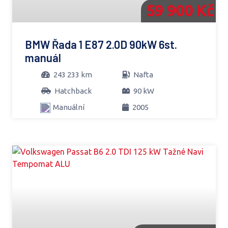
59 900 Kč
BMW Řada 1 E87 2.0D 90kW 6st.
manuál
243 233 km
Nafta
Hatchback
90 kW
Manuální
2005