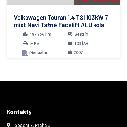
Volkswagen Touran 1.4 TSI 103kW 7
míst Navi Tažné Facelift ALU kola
187 956 km
Benzín
MPV
103 kW
Manuální
2007
Kontakty
Spodní 7, Praha 5