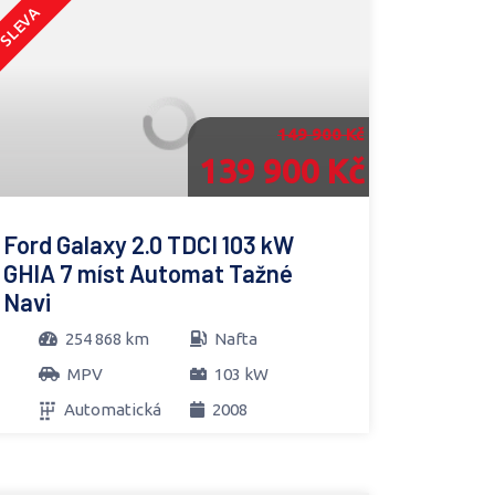
SLEVA
149 900 Kč
139 900 Kč
Ford Galaxy 2.0 TDCI 103 kW
GHIA 7 míst Automat Tažné
Navi
254 868 km
Nafta
MPV
103 kW
Automatická
2008