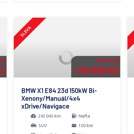
SLEVA
 Kč
219 900 Kč
Kč
154 900 Kč
BMW X1 E84 23d 150kW Bi-
Xenony/Manuál/4x4
xDrive/Navigace
242 043 km
Nafta
SUV
150 kW