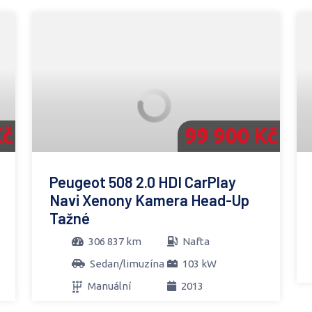
Kč
99 900 Kč
Peugeot 508 2.0 HDI CarPlay
Navi Xenony Kamera Head-Up
Tažné
306 837 km
Nafta
Sedan/limuzína
103 kW
Manuální
2013