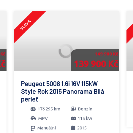
SLEVA
 Kč
149 900 Kč
Kč
139 900 Kč
Peugeot 5008 1.6i 16V 115kW
Style Rok 2015 Panorama Bílá
perleť
176 295 km
Benzín
MPV
115 kW
Manuální
2015