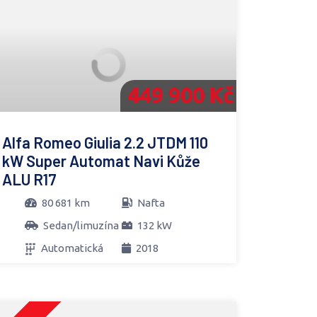
449 900 Kč
Alfa Romeo Giulia 2.2 JTDM 110
kW Super Automat Navi Kůže
ALU R17
80 681 km
Nafta
Sedan/limuzína
132 kW
Automatická
2018