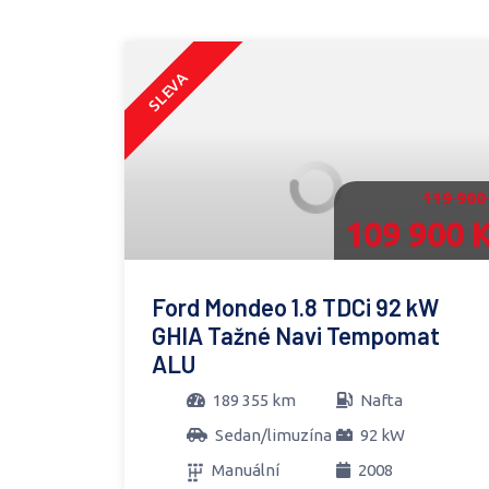
SLEVA
119 900
109 900 
Ford Mondeo 1.8 TDCi 92 kW
GHIA Tažné Navi Tempomat
ALU
189 355 km
Nafta
Sedan/limuzína
92 kW
Manuální
2008