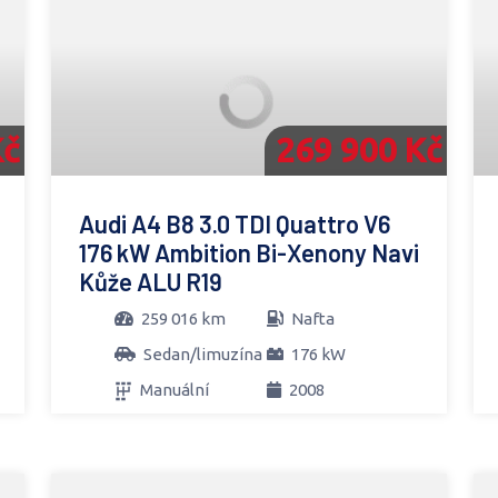
Kč
269 900 Kč
Audi A4 B8 3.0 TDI Quattro V6
176 kW Ambition Bi-Xenony Navi
Kůže ALU R19
259 016 km
Nafta
Sedan/limuzína
176 kW
Manuální
2008