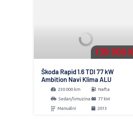
139 900 
Škoda Rapid 1.6 TDI 77 kW
Ambition Navi Klima ALU
230 000 km
Nafta
Sedan/limuzína
77 kW
Manuální
2013