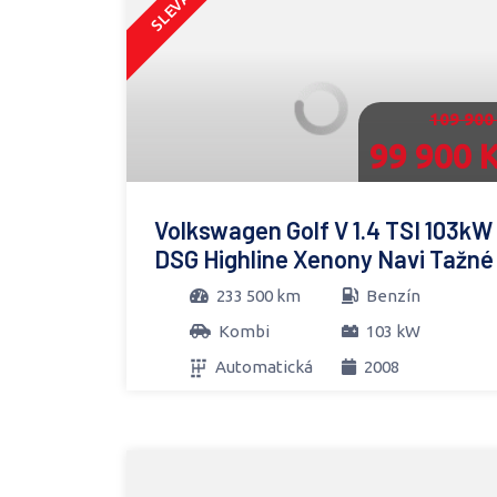
SLEVA
109 900
99 900 
Volkswagen Golf V 1.4 TSI 103kW
DSG Highline Xenony Navi Tažné
233 500 km
Benzín
Kombi
103 kW
Automatická
2008