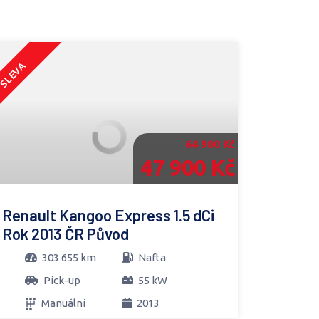
SLEVA
64 900 Kč
47 900 Kč
Renault Kangoo Express 1.5 dCi
Rok 2013 ČR Původ
303 655 km
Nafta
Pick-up
55 kW
Manuální
2013