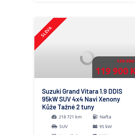
SLEVA
139 900
119 900 
Suzuki Grand Vitara 1.9 DDIS
95kW SUV 4x4 Navi Xenony
Kůže Tažné 2 tuny
218 721 km
Nafta
SUV
95 kW