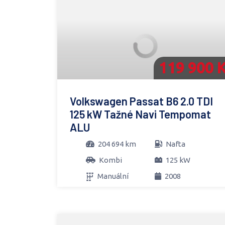
119 900 
Volkswagen Passat B6 2.0 TDI
125 kW Tažné Navi Tempomat
ALU
204 694 km
Nafta
Kombi
125 kW
Manuální
2008