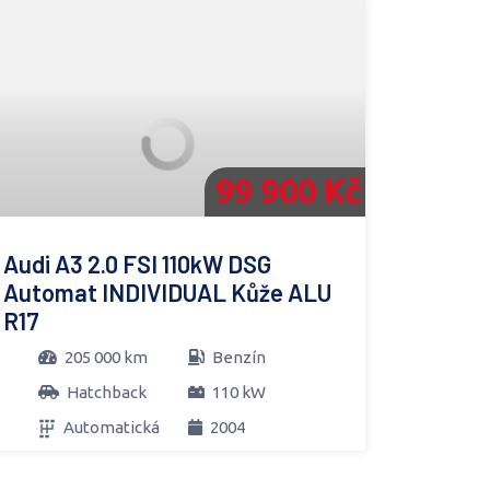
99 900 Kč
Audi A3 2.0 FSI 110kW DSG
Automat INDIVIDUAL Kůže ALU
R17
205 000 km
Benzín
Hatchback
110 kW
Automatická
2004