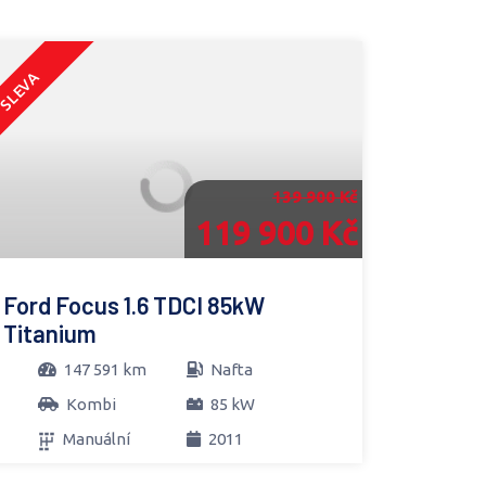
SLEVA
139 900 Kč
119 900 Kč
Ford Focus 1.6 TDCI 85kW
Titanium
147 591 km
Nafta
Kombi
85 kW
Manuální
2011