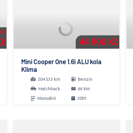
 Kč
Kč
44 900 Kč
Mini Cooper One 1.6i ALU kola
Klima
204 533 km
Benzín
Hatchback
66 kW
Manuální
2001