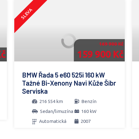
SLEVA
169 900 Kč
Kč
159 900 Kč
BMW Řada 5 e60 525i 160 kW
Tažné Bi-Xenony Navi Kůže Šíbr
Serviska
216 554 km
Benzín
Sedan/limuzína
160 kW
Automatická
2007