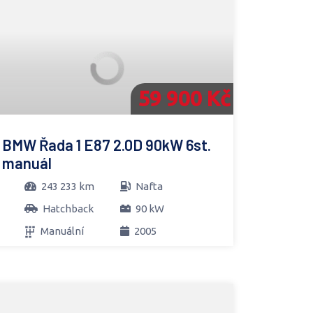
59 900 Kč
BMW Řada 1 E87 2.0D 90kW 6st.
manuál
243 233 km
Nafta
Hatchback
90 kW
Manuální
2005