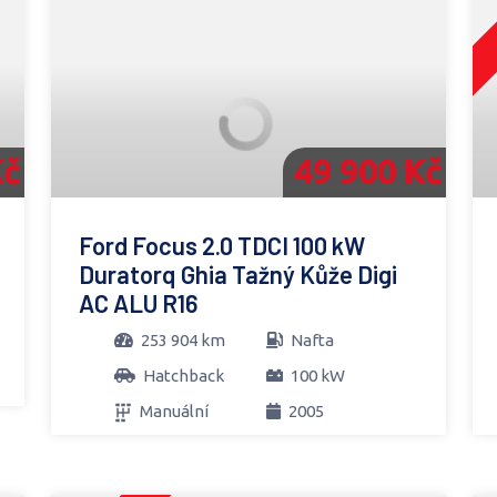
Kč
49 900 Kč
Ford Focus 2.0 TDCI 100 kW
Duratorq Ghia Tažný Kůže Digi
AC ALU R16
253 904 km
Nafta
Hatchback
100 kW
Manuální
2005