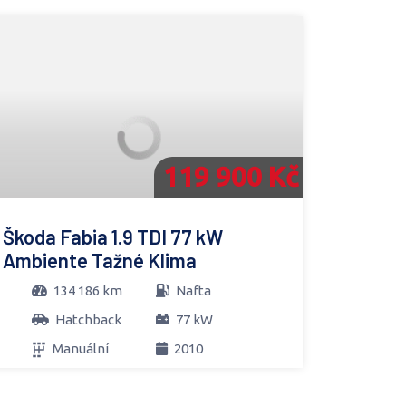
119 900 Kč
Škoda Fabia 1.9 TDI 77 kW
Ambiente Tažné Klima
134 186 km
Nafta
Hatchback
77 kW
Manuální
2010