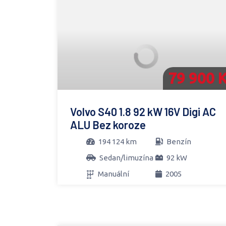
79 900 
Volvo S40 1.8 92 kW 16V Digi AC
ALU Bez koroze
194 124 km
Benzín
Sedan/limuzína
92 kW
Manuální
2005