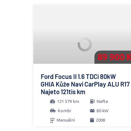
89 900 
Ford Focus II 1.6 TDCi 80kW
GHIA Kůže Navi CarPlay ALU R17
Najeto 121tis km
121 579 km
Nafta
Kombi
80 kW
Manuální
2008