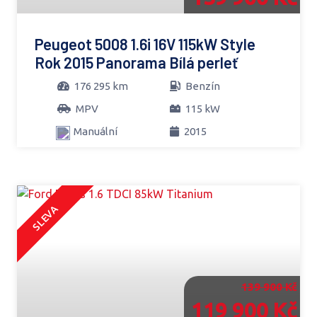
Peugeot 5008 1.6i 16V 115kW Style
Rok 2015 Panorama Bílá perleť
176 295 km
Benzín
MPV
115 kW
Manuální
2015
SLEVA
139 900 Kč
119 900 Kč