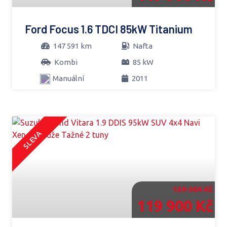
Ford Focus 1.6 TDCI 85kW Titanium
147 591 km
Nafta
Kombi
85 kW
Manuální
2011
SLEVA
139 900 Kč
119 900 Kč