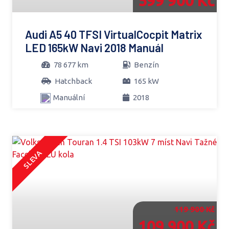
599 900 Kč
Audi A5 40 TFSI VirtualCocpit Matrix
LED 165kW Navi 2018 Manuál
78 677 km
Benzín
Hatchback
165 kW
Manuální
2018
SLEVA
119 900 Kč
109 900 Kč