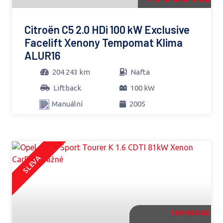
Citroën C5 2.0 HDi 100 kW Exclusive
Facelift Xenony Tempomat Klima
ALUR16
204 243 km
Nafta
Liftback
100 kW
Manuální
2005
SLEVA
189 900 Kč