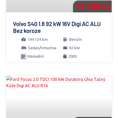
79 900 Kč
Volvo S40 1.8 92 kW 16V Digi AC ALU
Bez koroze
194 124 km
Benzín
Sedan/limuzína
92 kW
Manuální
2005