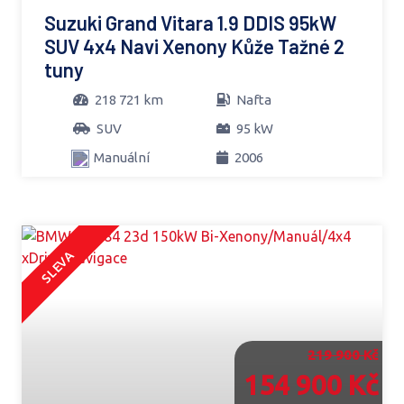
Suzuki Grand Vitara 1.9 DDIS 95kW
SUV 4x4 Navi Xenony Kůže Tažné 2
tuny
218 721 km
Nafta
SUV
95 kW
Manuální
2006
SLEVA
219 900 Kč
154 900 Kč