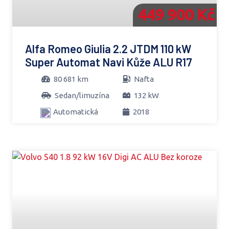
449 900 Kč
Alfa Romeo Giulia 2.2 JTDM 110 kW
Super Automat Navi Kůže ALU R17
80 681 km
Nafta
Sedan/limuzína
132 kW
Automatická
2018