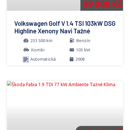
99 900 Kč
Volkswagen Golf V 1.4 TSI 103kW DSG
Highline Xenony Navi Tažné
233 500 km
Benzín
Kombi
103 kW
Automatická
2008