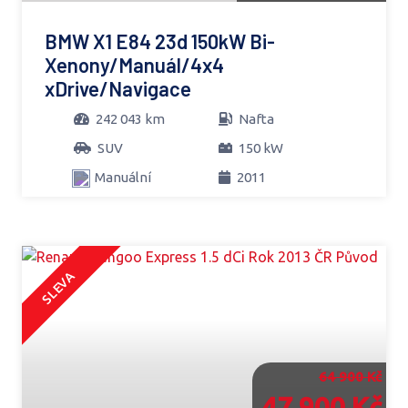
BMW X1 E84 23d 150kW Bi-
Xenony/Manuál/4x4
xDrive/Navigace
242 043 km
Nafta
SUV
150 kW
Manuální
2011
SLEVA
64 900 Kč
47 900 Kč