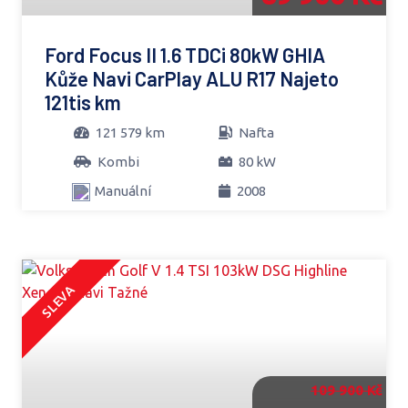
Ford Focus II 1.6 TDCi 80kW GHIA
Kůže Navi CarPlay ALU R17 Najeto
121tis km
121 579 km
Nafta
Kombi
80 kW
Manuální
2008
SLEVA
109 900 Kč