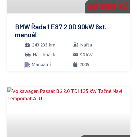
59 900 Kč
BMW Řada 1 E87 2.0D 90kW 6st.
manuál
243 233 km
Nafta
Hatchback
90 kW
Manuální
2005