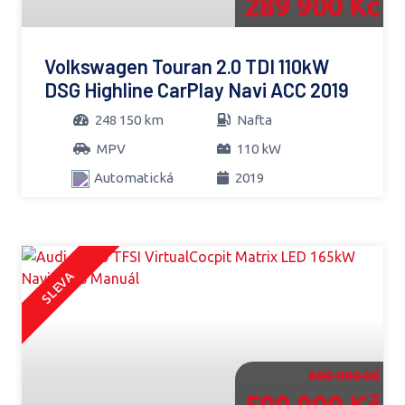
289 900 Kč
Volkswagen Touran 2.0 TDI 110kW
DSG Highline CarPlay Navi ACC 2019
248 150 km
Nafta
MPV
110 kW
Automatická
2019
SLEVA
699 900 Kč