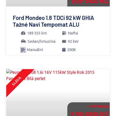
109 900 Kč
Ford Mondeo 1.8 TDCi 92 kW GHIA
Tažné Navi Tempomat ALU
189 355 km
Nafta
Sedan/limuzína
92 kW
Manuální
2008
SLEVA
149 900 Kč
139 900 Kč