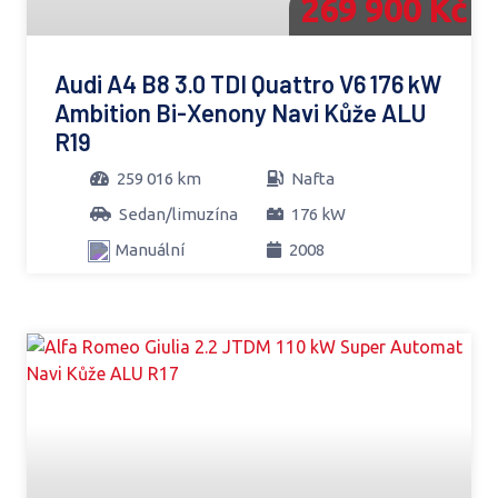
269 900 Kč
Audi A4 B8 3.0 TDI Quattro V6 176 kW
Ambition Bi-Xenony Navi Kůže ALU
R19
259 016 km
Nafta
Sedan/limuzína
176 kW
Manuální
2008