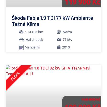
119 900 Kč
Škoda Fabia 1.9 TDI 77 kW Ambiente
Tažné Klima
134 186 km
Nafta
Hatchback
77 kW
Manuální
2010
SLEVA
119 900 Kč