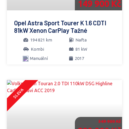
149 900 Kč
Opel Astra Sport Tourer K 1.6 CDTI
81kW Xenon CarPlay Tažné
194 821 km
Nafta
Kombi
81 kW
Manuální
2017
SLEVA
349 900 Kč