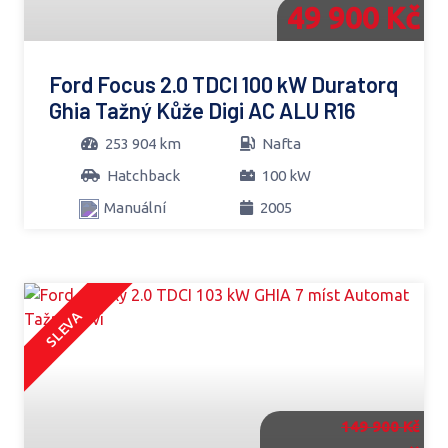
49 900 Kč
Ford Focus 2.0 TDCI 100 kW Duratorq
Ghia Tažný Kůže Digi AC ALU R16
253 904 km
Nafta
Hatchback
100 kW
Manuální
2005
SLEVA
149 900 Kč