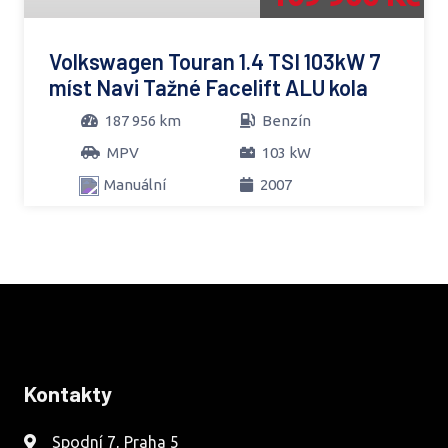
Volkswagen Touran 1.4 TSI 103kW 7
míst Navi Tažné Facelift ALU kola
187 956 km
Benzín
MPV
103 kW
Manuální
2007
Kontakty
Spodní 7, Praha 5