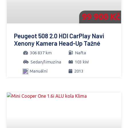
99 900 Kč
Peugeot 508 2.0 HDI CarPlay Navi
Xenony Kamera Head-Up Tažné
306 837 km
Nafta
Sedan/limuzína
103 kW
Manuální
2013