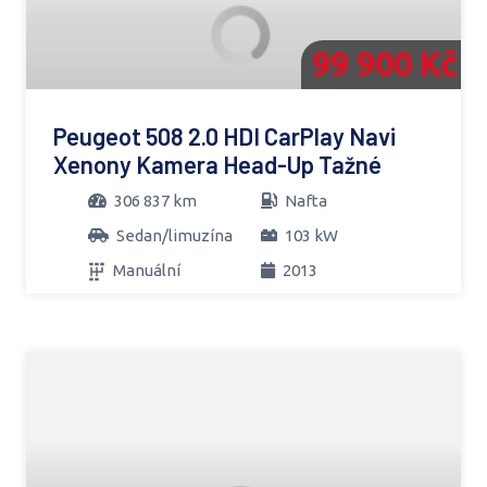
99 900 Kč
Peugeot 508 2.0 HDI CarPlay Navi
Xenony Kamera Head-Up Tažné
306 837 km
Nafta
Sedan/limuzína
103 kW
Manuální
2013