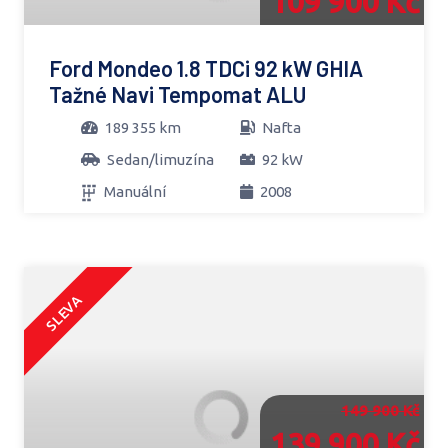
109 900 Kč
Ford Mondeo 1.8 TDCi 92 kW GHIA
Tažné Navi Tempomat ALU
189 355 km
Nafta
Sedan/limuzína
92 kW
Manuální
2008
SLEVA
149 900 Kč
139 900 Kč