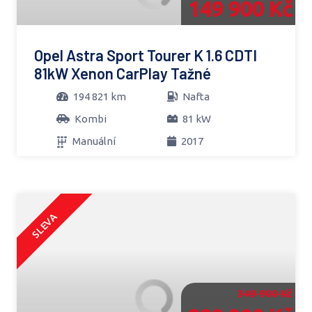
149 900 Kč
Opel Astra Sport Tourer K 1.6 CDTI
81kW Xenon CarPlay Tažné
194 821 km
Nafta
Kombi
81 kW
Manuální
2017
SLEVA
349 900 Kč