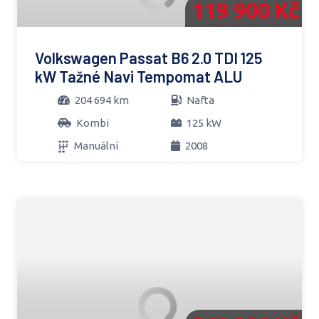
119 900 Kč
Volkswagen Passat B6 2.0 TDI 125
kW Tažné Navi Tempomat ALU
204 694 km
Nafta
Kombi
125 kW
Manuální
2008