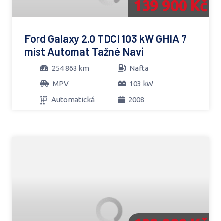
139 900 Kč
Ford Galaxy 2.0 TDCI 103 kW GHIA 7
míst Automat Tažné Navi
254 868 km
Nafta
MPV
103 kW
Automatická
2008