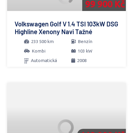
99 900 Kč
Volkswagen Golf V 1.4 TSI 103kW DSG
Highline Xenony Navi Tažné
233 500 km
Benzín
Kombi
103 kW
Automatická
2008