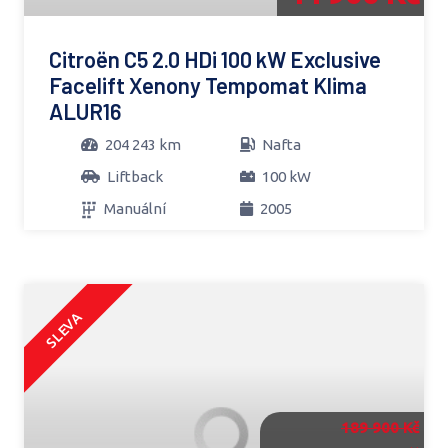
Citroën C5 2.0 HDi 100 kW Exclusive
Facelift Xenony Tempomat Klima
ALUR16
204 243 km
Nafta
Liftback
100 kW
Manuální
2005
SLEVA
189 900 Kč