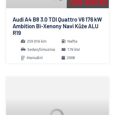
269 900 Kč
Audi A4 B8 3.0 TDI Quattro V6 176 kW
Ambition Bi-Xenony Navi Kůže ALU
R19
259 016 km
Nafta
Sedan/limuzína
176 kW
Manuální
2008