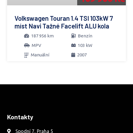
Volkswagen Touran 1.4 TSI 103kW 7
míst Navi Tažné Facelift ALU kola
187 956 km
Benzín
MPV
103 kW
Manuální
2007
Kontakty
Spodní 7, Praha 5