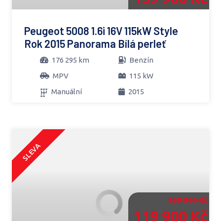
Peugeot 5008 1.6i 16V 115kW Style
Rok 2015 Panorama Bílá perleť
176 295 km
Benzín
MPV
115 kW
Manuální
2015
SLEVA
139 900 Kč
119 900 Kč