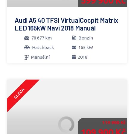
599 900 Kč
Audi A5 40 TFSI VirtualCocpit Matrix
LED 165kW Navi 2018 Manuál
78 677 km
Benzín
Hatchback
165 kW
Manuální
2018
SLEVA
119 900 Kč
109 900 Kč