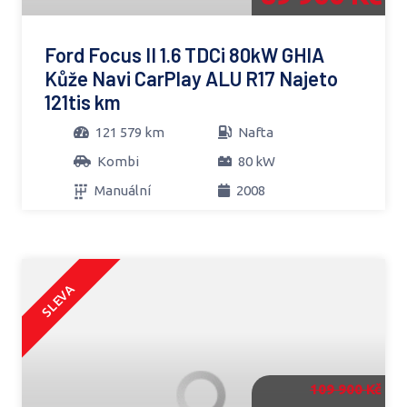
Ford Focus II 1.6 TDCi 80kW GHIA
Kůže Navi CarPlay ALU R17 Najeto
121tis km
121 579 km
Nafta
Kombi
80 kW
Manuální
2008
SLEVA
109 900 Kč