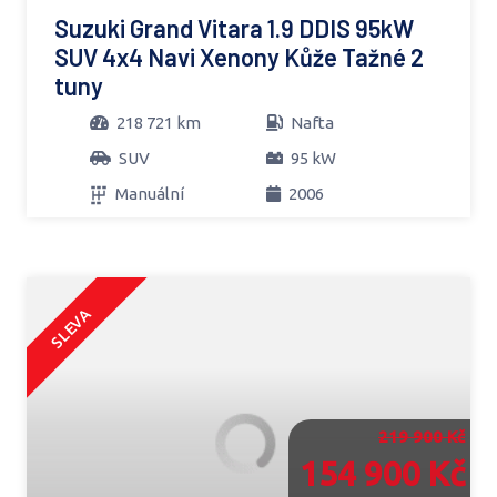
Suzuki Grand Vitara 1.9 DDIS 95kW
SUV 4x4 Navi Xenony Kůže Tažné 2
tuny
218 721 km
Nafta
SUV
95 kW
Manuální
2006
SLEVA
219 900 Kč
154 900 Kč