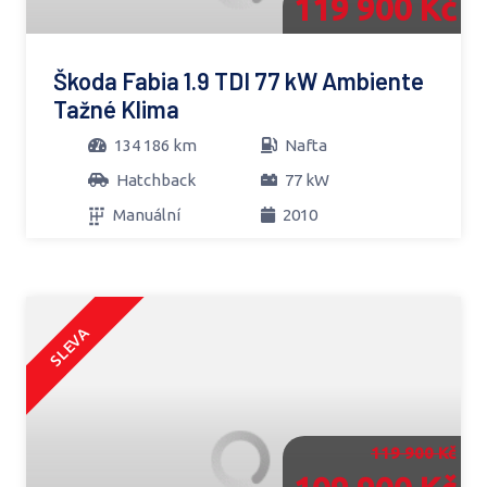
119 900 Kč
Škoda Fabia 1.9 TDI 77 kW Ambiente
Tažné Klima
134 186 km
Nafta
Hatchback
77 kW
Manuální
2010
SLEVA
119 900 Kč