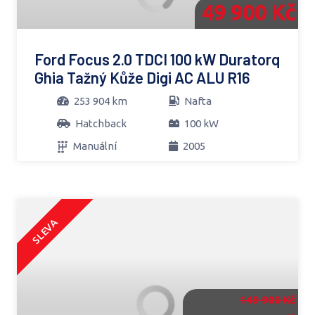
49 900 Kč
Ford Focus 2.0 TDCI 100 kW Duratorq
Ghia Tažný Kůže Digi AC ALU R16
253 904 km
Nafta
Hatchback
100 kW
Manuální
2005
SLEVA
149 900 Kč