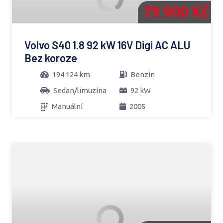
79 900 Kč
Volvo S40 1.8 92 kW 16V Digi AC ALU
Bez koroze
194 124 km
Benzín
Sedan/limuzína
92 kW
Manuální
2005