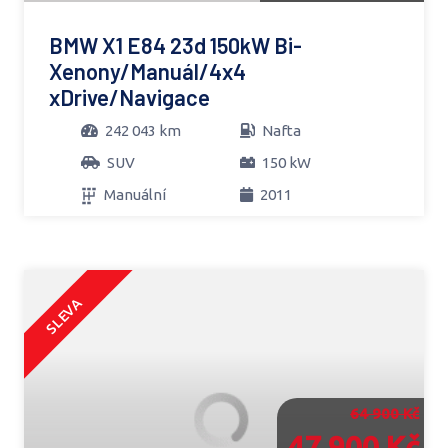
BMW X1 E84 23d 150kW Bi-
Xenony/Manuál/4x4
xDrive/Navigace
242 043 km
Nafta
SUV
150 kW
Manuální
2011
SLEVA
64 900 Kč
47 900 Kč