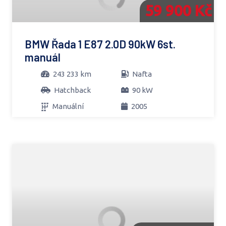
59 900 Kč
BMW Řada 1 E87 2.0D 90kW 6st.
manuál
243 233 km
Nafta
Hatchback
90 kW
Manuální
2005