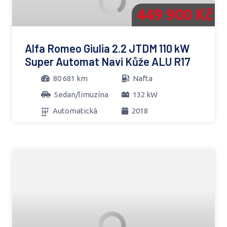
449 900 Kč
Alfa Romeo Giulia 2.2 JTDM 110 kW
Super Automat Navi Kůže ALU R17
80 681 km
Nafta
Sedan/limuzína
132 kW
Automatická
2018